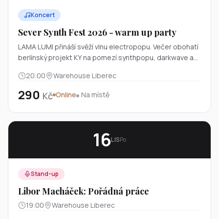
Koncert
Sever Synth Fest 2026 - warm up party
LAMA LUMI přináší svěží vlnu electropopu. Večer obohatí
berlínský projekt KY na pomezí synthpopu, darkwave a
rocku.
20:00
Warehouse Liberec
290
Kč
Online
Na místě
16
LIS
Po
Stand-up
Libor Macháček: Pořádná práce
19:00
Warehouse Liberec