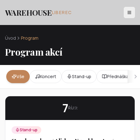
WAREHOUSE
LIBEREC
Úvod
Program
Program akcí
Vše
Koncert
Stand-up
Přednáška
7
ŘÍJ
St
Stand-up