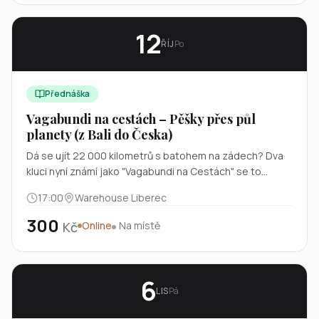
12
ŘÍJ
Po
Přednáška
Vagabundi na cestách – Pěšky přes půl
planety (z Bali do Česka)
Dá se ujít 22 000 kilometrů s batohem na zádech? Dva
kluci nyní známí jako "Vagabundi na Cestách" se to
rozhodli zjistit. Vyrazili z indonéského Bali a po vlastních
17:00
Warehouse Liberec
došli až domů. Přijďte si poslechnout autentický, lehce
masochistický a hlavně vtipný příběh o putování přes
300
Kč
Online
Na místě
asijské sopky, indický chaos, nepálské hory i afghánské
pouště.
6
LIS
Pá