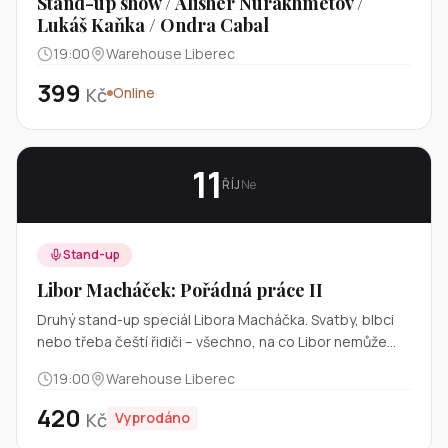
Stand-up show / Alisher Nurakhmetov /
Lukáš Kaňka / Ondra Cabal
19:00
Warehouse Liberec
399
Kč
Online
11
ŘÍJ
Ne
Stand-up
Libor Macháček: Pořádná práce II
Druhý stand-up speciál Libora Macháčka. Svatby, blbci
nebo třeba čeští řidiči – všechno, na co Libor nemůže
přestat myslet a musí se o to podělit.
19:00
Warehouse Liberec
420
Kč
Vyprodáno