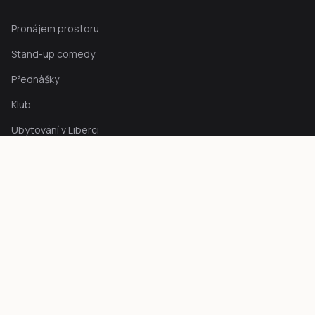
Pronájem prostoru
Stand-up comedy
Přednášky
Klub
Ubytování v Liberci
Kontakt
Hanychovská 328/10
460 07 Liberec III – Jeřáb
+420 736 780 770
warehouseklub@gmail.com