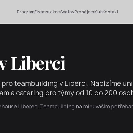
Program
Firemní akce
Svatby
Pronájem
Klub
Kontakt
 Liberci
 pro teambuilding v Liberci. Nabízíme uni
gram a catering pro týmy od 10 do 200 oso
ehouse Liberec. Teambuilding na míru vašim potřebá