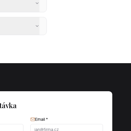
távka
Email *