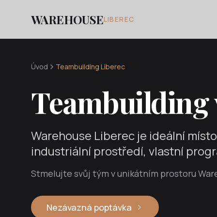
WAREHOUSE
LIBEREC
Úvod
Teambuilding Liberec
Teambuilding v
Warehouse Liberec je ideální místo
industriální prostředí, vlastní pro
Stmelujte svůj tým v unikátním prostoru War
Nezávazná poptávka