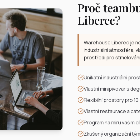
Proč teambu
Liberec?
Warehouse Liberec je nej
industriální atmosféra, vl
prostředí pro stmelování
Unikátní industriální pros
Vlastní minipivovar s deg
Flexibilní prostory pro 1
Vlastní restaurace a cat
Program na míru vašim c
Zkušený organizační tý