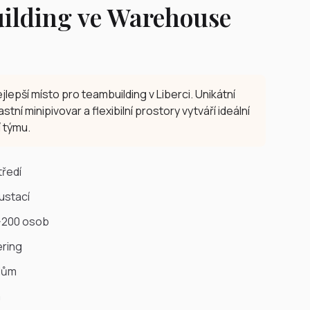
ilding ve Warehouse
lepší místo pro teambuilding v Liberci. Unikátní
astní minipivovar a flexibilní prostory vytváří ideální
 týmu.
tředí
ustací
0-200 osob
ering
ílům
m