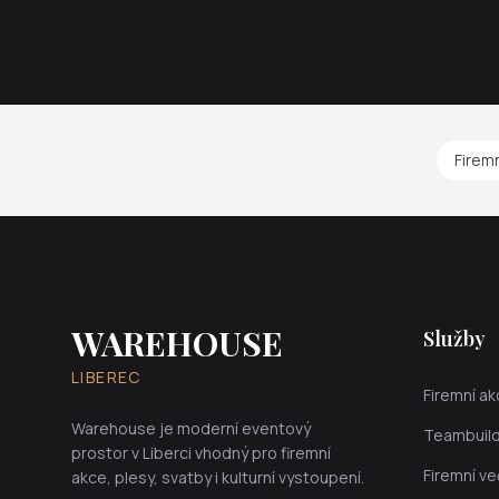
Firem
WAREHOUSE
Služby
LIBEREC
Firemní a
Warehouse je moderní eventový
Teambuild
prostor v Liberci vhodný pro firemní
Firemní ve
akce, plesy, svatby i kulturní vystoupení.