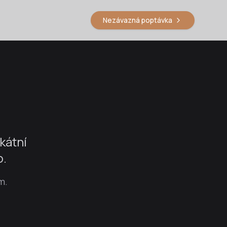
Nezávazná poptávka
kátní
b.
m.