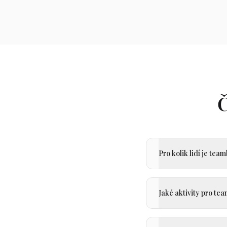
Č
Pro kolik lidí je te
Jaké aktivity pro te