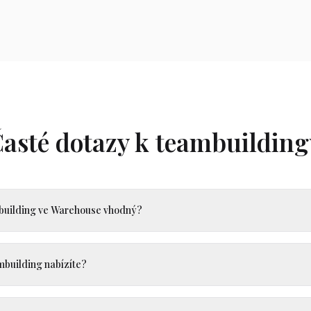
asté dotazy k teambuildin
ambuilding ve Warehouse vhodný?
ambuilding nabízíte?