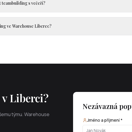
 teambuilding s večeří?
ding ve Warehouse Liberec?
v Liberci?
Nezávazná pop
vašemu týmu. Warehouse
Jméno a příjmení *