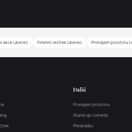
ní akce Liberec
Firemní večírek Liberec
Pronájem prostoru L
Další
kce
Pronájem prostoru
ing
Stand-up comedy
čírek
Přednášky