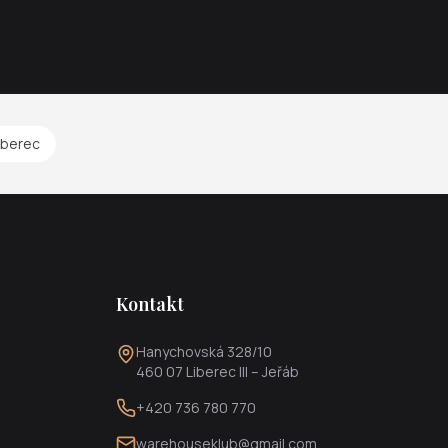
iberec
Kontakt
Hanychovská 328/10
460 07 Liberec III – Jeřáb
+420 736 780 770
warehouseklub@gmail.com