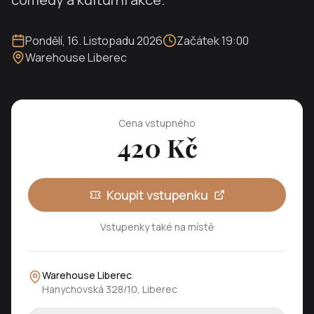
Pondělí
,
16. Listopadu 2026
Začátek
19:00
Warehouse Liberec
Cena vstupného
420
Kč
Koupit vstupenku
Vstupenky také na místě
Warehouse Liberec
Hanychovská 328/10, Liberec