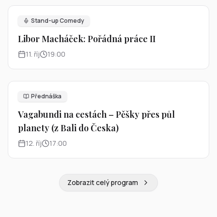
Stand-up Comedy
Libor Macháček: Pořádná práce II
11
.
říj
19:00
Přednáška
Vagabundi na cestách – Pěšky přes půl
planety (z Bali do Česka)
12
.
říj
17:00
Zobrazit celý program