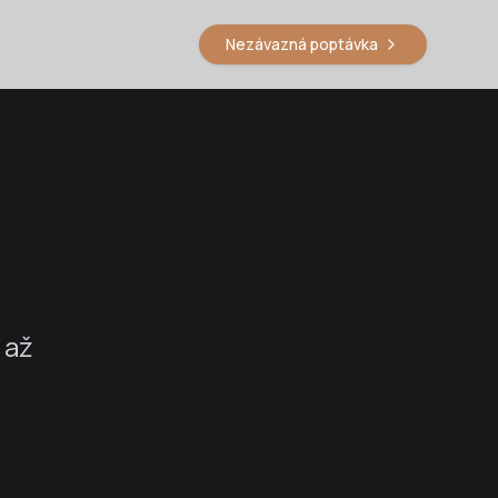
Nezávazná poptávka
 až