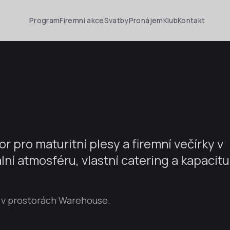
Program
Firemní akce
Svatby
Pronájem
Klub
Kontakt
r pro maturitní plesy a firemní večírky v
lní atmosféru, vlastní catering a kapacitu
 v prostorách Warehouse.