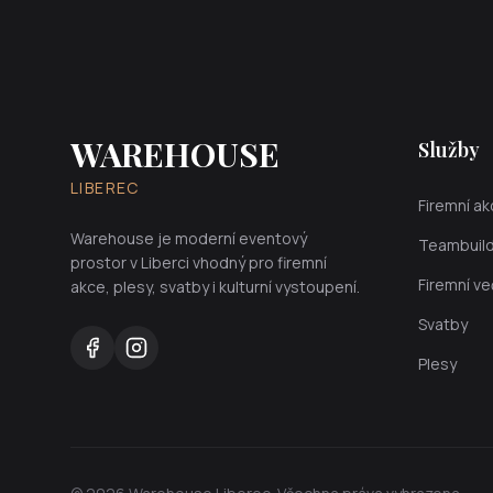
WAREHOUSE
Služby
LIBEREC
Firemní a
Warehouse je moderní eventový
Teambuild
prostor v Liberci vhodný pro firemní
Firemní ve
akce, plesy, svatby i kulturní vystoupení.
Svatby
Plesy