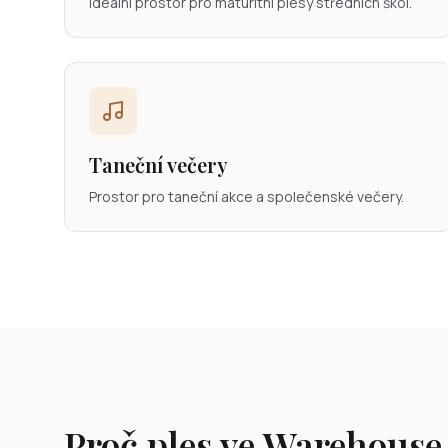
Ideální prostor pro maturitní plesy středních škol.
Taneční večery
Prostor pro taneční akce a společenské večery.
Proč ples ve Warehouse