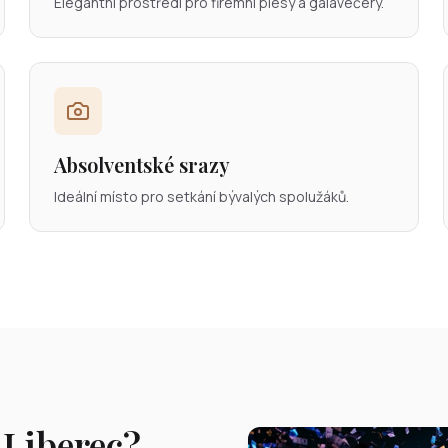
Elegantní prostředí pro firemní plesy a galavečery.
Absolventské srazy
Ideální místo pro setkání bývalých spolužáků.
 Liberec?