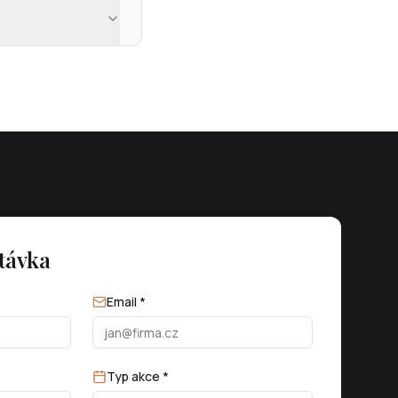
távka
Email *
Typ akce *