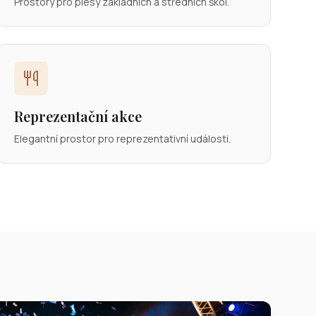
Prostory pro plesy základních a středních škol.
Reprezentační akce
Elegantní prostor pro reprezentativní události.