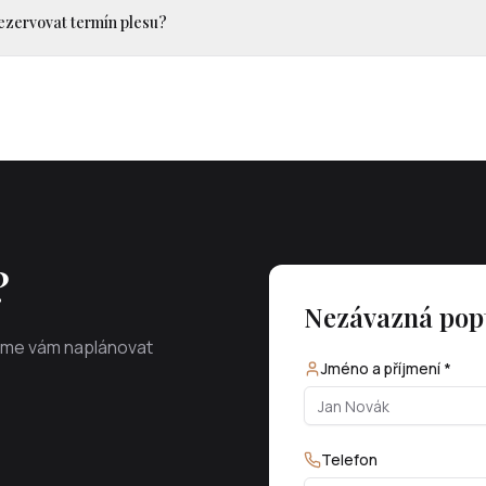
ezervovat termín plesu?
?
Nezávazná pop
eme vám naplánovat
Jméno a příjmení *
Telefon