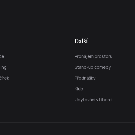
Další
kce
Pronájem prostoru
ing
Stand-up comedy
čírek
Přednášky
Klub
Ubytování v Liberci