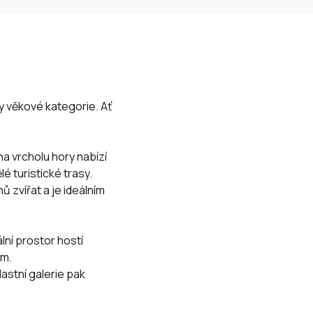
ny věkové kategorie. Ať
a vrcholu hory nabízí
é turistické trasy.
ů zvířat a je ideálním
ální prostor hostí
am
.
astní galerie pak