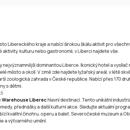
sto Libereckého kraje a nabízí širokou škálu aktivit pro všech
aktivity, kulturu nebo gastronomii, v Liberci najdete vše.
nejvýznamnější dominantou Liberce. Ikonický hotel a vysílač n
lé město a okolí. V zimě zde najdete lyžařský areál, v létě skvěl
arší zoologická zahrada v České republice. Nabízí přes 170 druh
iny s dětmi.
ci
e
Warehouse Liberec
hlavní destinací. Tento unikátní industri
medy, přednášky a další kulturní akce. Sledujte
aktuální progr
ízí kvalitní činohru, operu a balet. Severočeské muzeum a Obl
rie a výtvarného umění.