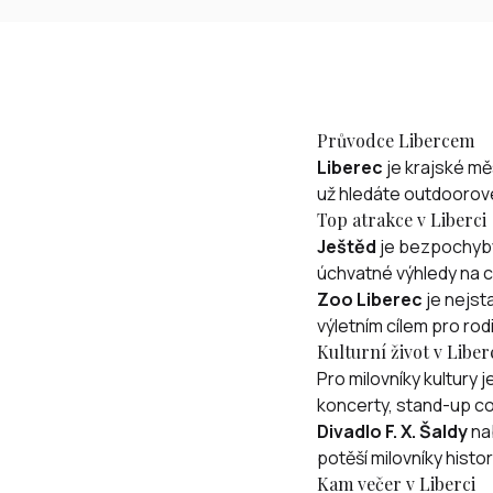
Průvodce Libercem
Liberec
je krajské mě
už hledáte outdoorové 
Top atrakce v Liberci
Ještěd
je bezpochyby 
úchvatné výhledy na ce
Zoo Liberec
je nejst
výletním cílem pro rod
Kulturní život v Liber
Pro milovníky kultury j
koncerty, stand-up co
Divadlo F. X. Šaldy
nab
potěší milovníky histo
Kam večer v Liberci