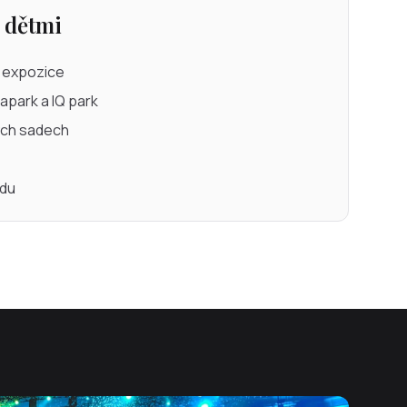
s dětmi
a expozice
apark a IQ park
vých sadech
ědu