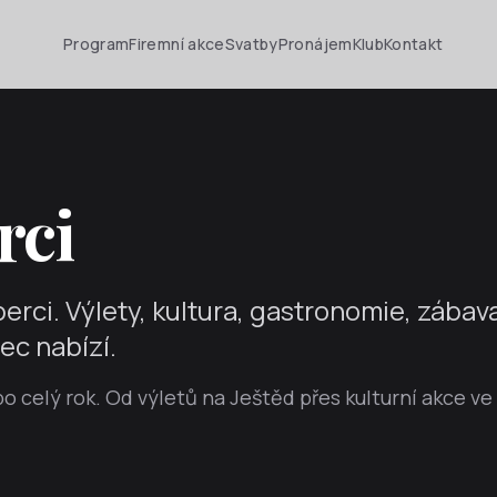
Program
Firemní akce
Svatby
Pronájem
Klub
Kontakt
rci
erci. Výlety, kultura, gastronomie, zábav
rec nabízí.
o celý rok. Od výletů na Ještěd přes kulturní akce ve