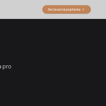
Nezávazná poptávka
a pro