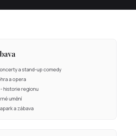
ábava
koncerty a stand-up comedy
nohra a opera
historie regionu
arné umění
apark a zábava