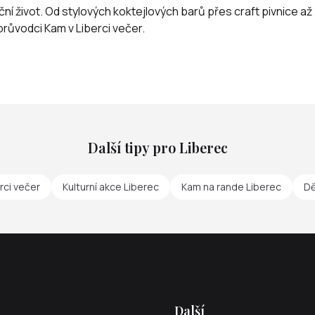
í život. Od stylových koktejlových barů přes craft pivnice až 
 průvodci
Kam v Liberci večer
.
Další tipy pro Liberec
rci večer
Kulturní akce Liberec
Kam na rande Liberec
Dě
Další