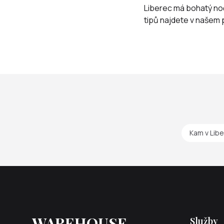
Liberec má bohatý nočn
tipů najdete v našem
Kam v Libe
WAREHOUSE
Služby