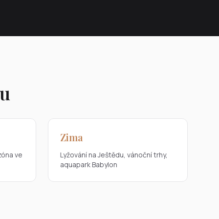
ku
Zima
ezóna ve
Lyžování na Ještědu, vánoční trhy,
aquapark Babylon