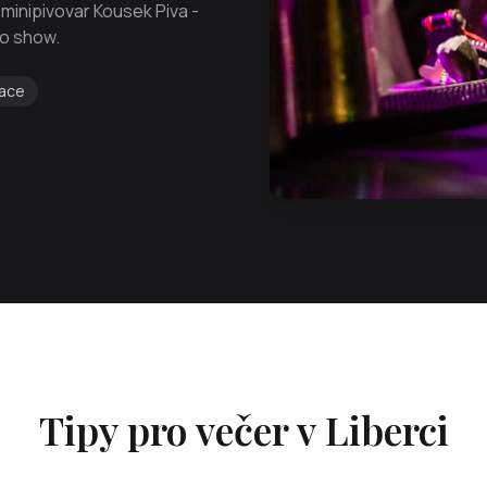
inipivovar Kousek Piva -
po show.
ace
Tipy pro večer v Liberci