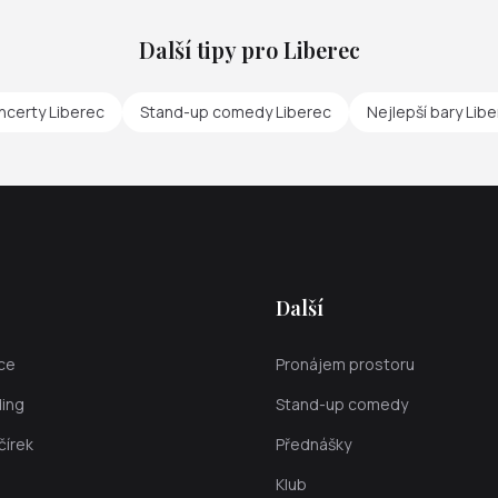
Další tipy pro Liberec
ncerty Liberec
Stand-up comedy Liberec
Nejlepší bary Lib
Další
kce
Pronájem prostoru
ing
Stand-up comedy
čírek
Přednášky
Klub