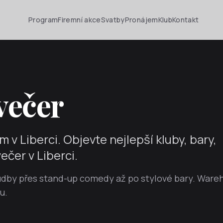
Program
Firemní akce
Svatby
Pronájem
Klub
Kontakt
večer
v Liberci. Objevte nejlepší kluby, bary,
večer v Liberci.
 hudby přes stand-up comedy až po stylové bary. War
u.