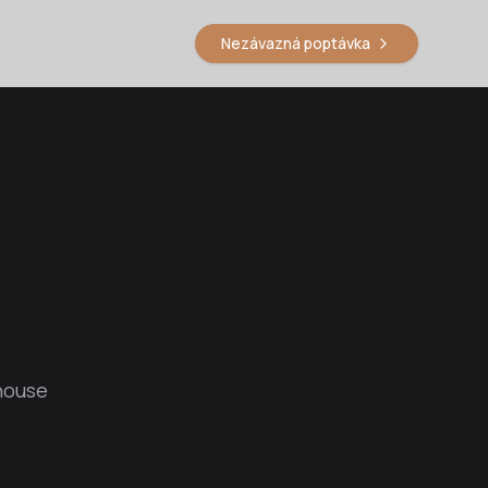
Nezávazná poptávka
ehouse