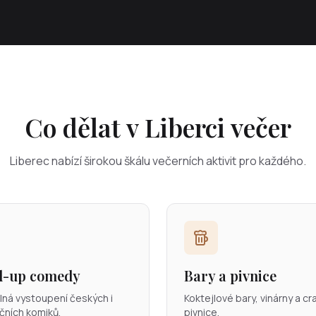
Co dělat v Liberci večer
Liberec nabízí širokou škálu večerních aktivit pro každého.
d-up comedy
Bary a pivnice
lná vystoupení českých i
Koktejlové bary, vinárny a cr
čních komiků.
pivnice.