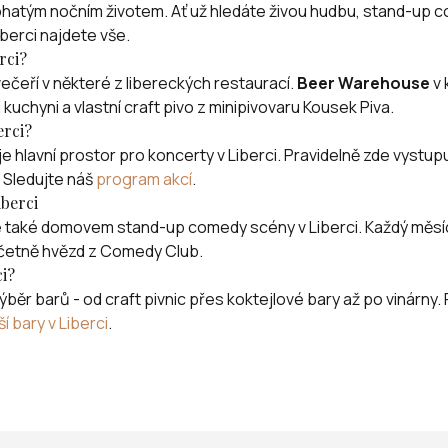
hatým nočním životem. Ať už hledáte živou hudbu, stand-up c
iberci najdete vše.
rci?
čeří v některé z libereckých restaurací.
Beer Warehouse
v 
 kuchyni a vlastní craft pivo z minipivovaru Kousek Piva.
erci?
je hlavní prostor pro koncerty v Liberci. Pravidelně zde vystupu
 Sledujte náš
program akcí
.
berci
 také domovem stand-up comedy scény v Liberci. Každý měsíc
 včetně hvězd z Comedy Club.
i?
výběr barů - od craft pivnic přes koktejlové bary až po vinárny. 
í bary v Liberci
.