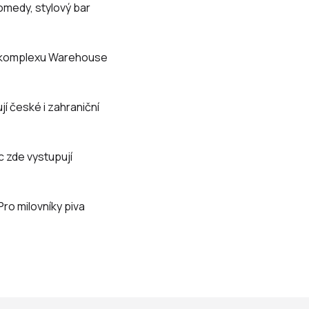
omedy, stylový bar
komplexu Warehouse
jí české i zahraniční
 zde vystupují
Pro milovníky piva