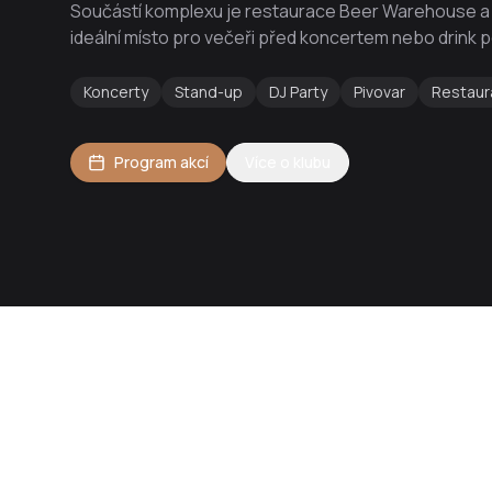
Součástí komplexu je restaurace Beer Warehouse a m
ideální místo pro večeři před koncertem nebo drink 
Koncerty
Stand-up
DJ Party
Pivovar
Restaur
Program akcí
Více o klubu