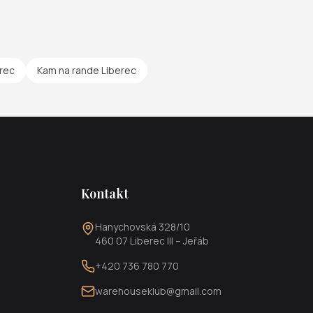
erec
Kam na rande Liberec
Kontakt
Hanychovská 328/10
460 07 Liberec III – Jeřáb
+420 736 780 770
warehouseklub@gmail.com