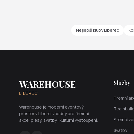
Nejlepší kluby Liberec
Ko
WAREHOUSE
Služby
LIBEREC
Firemní a
Warehouse je moderní eventový
Teambuild
prostor v Liberci vhodný pro firemní
Firemní ve
akce, plesy, svatby i kulturní vystoupení.
Svatby