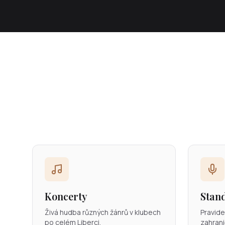
Koncerty
Stan
Živá hudba různých žánrů v klubech
Pravide
po celém Liberci.
zahrani