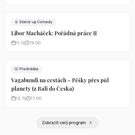
Stand-up Comedy
Libor Macháček: Pořádná práce II
11
.
říj
19:00
Přednáška
Vagabundi na cestách – Pěšky přes půl
planety (z Bali do Česka)
12
.
říj
17:00
Zobrazit celý program