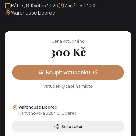
Pátek
,
8. Května 2026
Začátek
17:00
Warehouse Liberec
Cena vstupného
300
Kč
Koupit vstupenku
Vstupenky také na místě
Warehouse Liberec
Hanychovská 328/10, Liberec
Sdílet akci