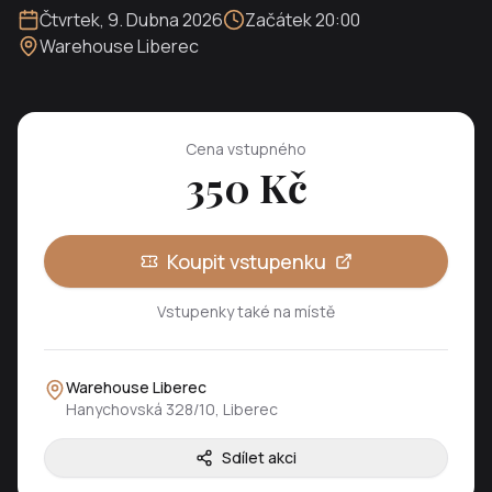
Čtvrtek
,
9. Dubna 2026
Začátek
20:00
Warehouse Liberec
Cena vstupného
350
Kč
Koupit vstupenku
Vstupenky také na místě
Warehouse Liberec
Hanychovská 328/10, Liberec
Sdílet akci