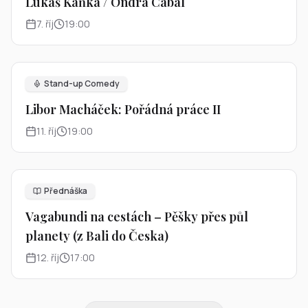
Lukáš Kaňka / Ondra Cabal
7
.
říj
19:00
Stand-up Comedy
Libor Macháček: Pořádná práce II
11
.
říj
19:00
Přednáška
Vagabundi na cestách – Pěšky přes půl
planety (z Bali do Česka)
12
.
říj
17:00