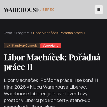
WAREHOUSE
LIBEREC
Úvod
Program
Libor Macháček: Pořádná práce II
Stand-up Comedy
Vyprodáno
Libor Macháček: Pořádná
práce II
Libor Macháček: Pořádná práce II
se koná
11.
října 2026
v klubu Warehouse Liberec.
Warehouse Liberec je hlavní eventový
prostor v Liberci pro koncerty, stand-up
comedy a kulturní akce.