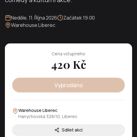
Neděle
,
11. Října 2026
Začátek
19:00
Warehouse Liberec
Cena vstupného
420
Kč
Vyprodáno
Warehouse Liberec
Hanychovská 328/10, Liberec
Sdílet akci