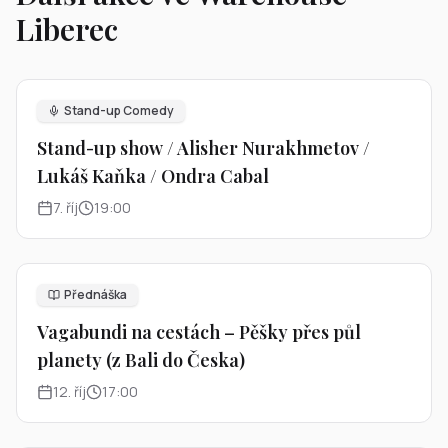
Liberec
Stand-up Comedy
Stand-up show / Alisher Nurakhmetov /
Lukáš Kaňka / Ondra Cabal
7
.
říj
19:00
Přednáška
Vagabundi na cestách – Pěšky přes půl
planety (z Bali do Česka)
12
.
říj
17:00