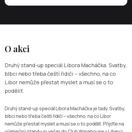
O akci
Druhý stand-up speciál Libora Macháčka. Svatby,
blbci nebo třeba čeští řidiči – všechno, na co
Libor nemůže přestat myslet a musí se o to
podělit.
Druhý stand-up speciál Libora Macháčka je tady. Svatby,
blbci nebo třeba čeští řidiči – všechno, na co Libor
nemůže přestat myslet a musí se o to podělit. Přijďte na
výjimečný stand-up večer do Club Warehouse v Liberci.