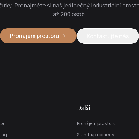
írky. Pronajměte si náš jedinečný industriální prosto
až 200 osob.
Pronájem prostoru
Kontaktujte nás
Další
kce
Pronájem prostoru
ing
Stand-up comedy