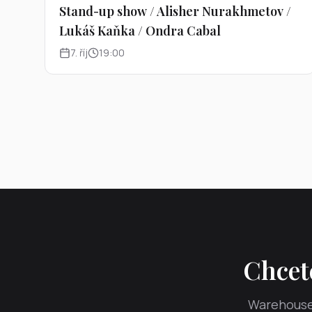
Stand-up show / Alisher Nurakhmetov /
Lukáš Kaňka / Ondra Cabal
7
.
říj
19:00
Chcete
Warehouse 