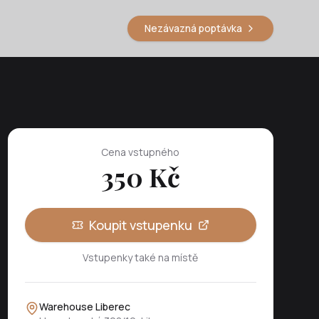
Nezávazná poptávka
Cena vstupného
350
Kč
Koupit vstupenku
Vstupenky také na místě
Warehouse Liberec