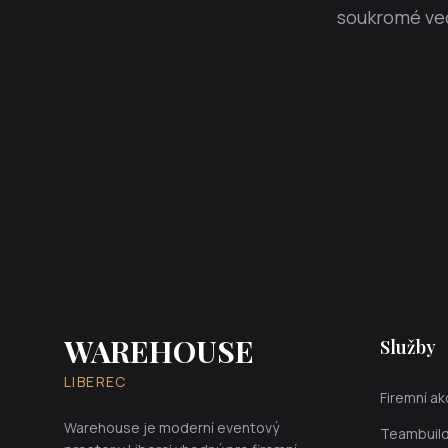
soukromé več
WAREHOUSE
Služby
LIBEREC
Firemní a
Warehouse je moderní eventový
Teambuild