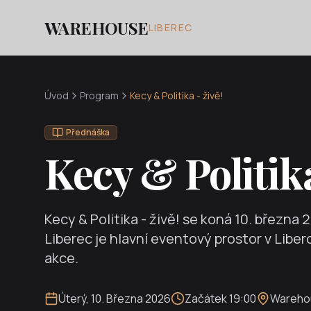
WAREHOUSE
LIBEREC
Úvod
Program
Kecy & Politika - živě!
Přednáška
Kecy & Politika
Kecy & Politika - živě!
se koná
10. března 
Liberec je hlavní eventový prostor v Liber
akce.
Úterý
,
10. Března 2026
Začátek
19:00
Wareho