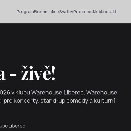
Program
Firemní akce
Svatby
Pronájem
Klub
Kontakt
 - živě!
2026
v klubu Warehouse Liberec. Warehouse
ci pro koncerty, stand-up comedy a kulturní
use Liberec