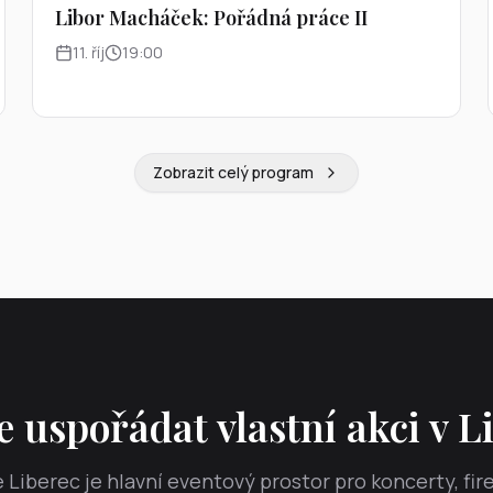
Libor Macháček: Pořádná práce II
11
.
říj
19:00
Zobrazit celý program
 uspořádat vlastní akci v L
Liberec je hlavní eventový prostor pro koncerty, fir