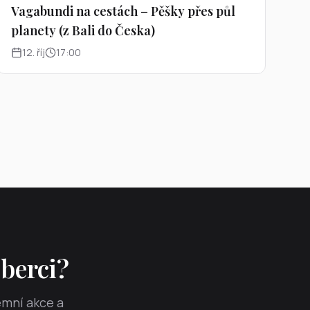
Vagabundi na cestách – Pěšky přes půl
planety (z Bali do Česka)
12
.
říj
17:00
iberci?
emní akce a